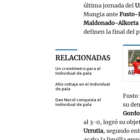
última jornada del
U
Mungia ante
Fusto-D
Maldonado-Alkorta (
definen la final del
RELACIONADAS
Un cronómetro para el
Individual de pala
Alto voltaje en el Individual
de pala
Fusto 
Dan Necol conquista el
su de
Individual de pala
Gord
al 3-0, logró su obj
Urrutia
, segundo ent
acaba la liguilla em