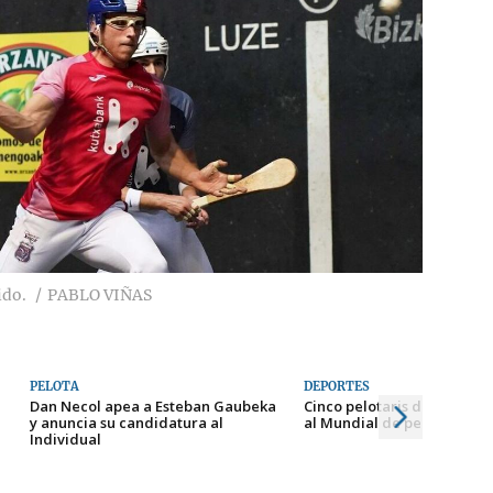
ido.
PABLO VIÑAS
PELOTA
DEPORTES
Dan Necol apea a Esteban Gaubeka
Cinco pelotaris de Innpala
y anuncia su candidatura al
al Mundial de pelota de Bia
Individual