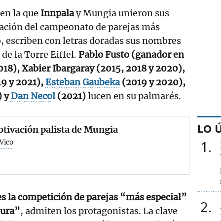
 en la que
Innpala
y Mungia unieron sus
ración del campeonato de parejas más
, escriben con letras doradas sus nombres
de la Torre Eiffel.
Pablo Fusto (ganador en
018), Xabier Ibargaray (2015, 2018 y 2020),
9 y 2021),
Esteban Gaubeka
(2019 y 2020),
) y
Dan Necol
(2021)
lucen en su palmarés.
LO 
tivación palista de Mungia
1
 Vico
s la competición de parejas “más especial”
2
dura”
, admiten los protagonistas. La clave