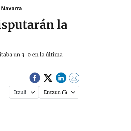
n Navarra
sputarán la
sitaba un 3-0 en la última
Itzuli
Entzun