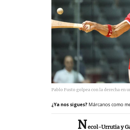
Pablo Fusto golpea con la derecha en u
¿Ya nos sigues?
Márcanos como me
N
ecol-Urrutia y 