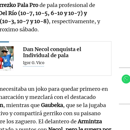
rrezko Pala Pro
de pala profesional de
el Río (10-7, 10-5, 6-10 y 10-7) y
10-3, 10-7 y 10-8)
, respectivamente, y
 proximo sábado.
Dan Necol conquista el
Individual de pala
Igor G. Vico
necesitaba un joko para quedar primero en
marcación y mezclará con el destacado
on
, mientras que
Gaubeka
, que se la jugaba
etivo y compartirá gerriko con su paisano
re los zaguero. El delantero de
Armintza
patado a puntos con
Necol, pero le supera por