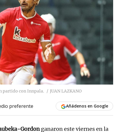
n partido con Innpala.
JUAN LAZKANO
dio preferente
Añádenos en Google
Gaubeka-Gordon
ganaron este viernes en la