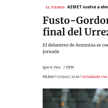
AEMET vuelve a ele
EL TIEMPO
Fusto-Gordon
final del Urr
El delantero de Armintza se cuel
jornada
Igor G. Vico
NTM
BILBAO
|
17·03·23
|
22:01
|
Actualizado a las