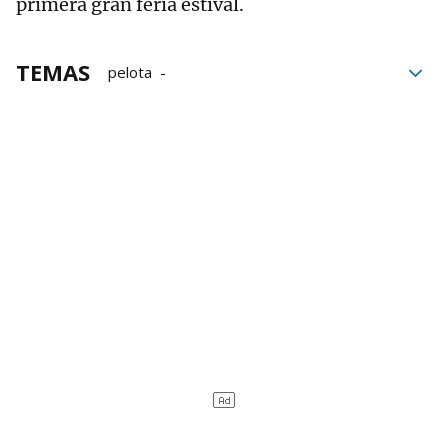
primera gran feria estival.
TEMAS
pelota
Liga de Empresas de Pelota a Mano
Jokin Altuna
Beñat Rezusta
Joseba Ezkurdia
José Javier Zabaleta
Torneo de San Fermín
Iruñea
Frontón Labrit