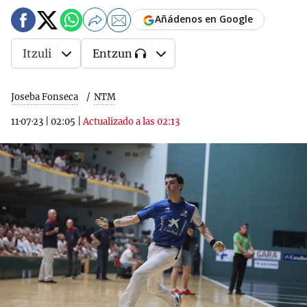
Añádenos en Google
Itzuli
Entzun
Joseba Fonseca
NTM
11·07·23
|
02:05
|
Actualizado a las 02:13