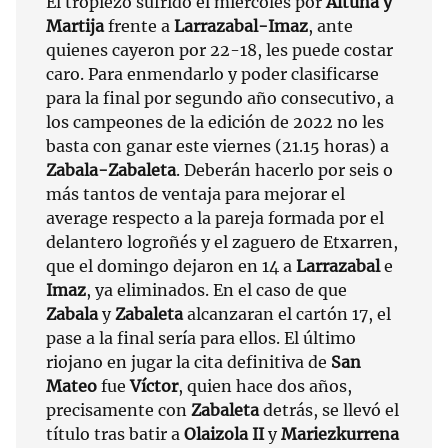
El tropiezo sufrido el miércoles por
Altuna y
Martija
frente a
Larrazabal-Imaz
, ante
quienes cayeron por 22-18, les puede costar
caro. Para enmendarlo y poder clasificarse
para la final por segundo año consecutivo, a
los campeones de la edición de 2022 no les
basta con ganar este viernes (21.15 horas) a
Zabala-Zabaleta
. Deberán hacerlo por seis o
más tantos de ventaja para mejorar el
average respecto a la pareja formada por el
delantero logroñés y el zaguero de Etxarren,
que el domingo dejaron en 14 a
Larrazabal
e
Imaz
, ya eliminados. En el caso de que
Zabala
y
Zabaleta
alcanzaran el cartón 17, el
pase a la final sería para ellos. El último
riojano en jugar la cita definitiva de
San
Mateo
fue
Víctor
, quien hace dos años,
precisamente con
Zabaleta
detrás, se llevó el
título tras batir a
Olaizola II
y
Mariezkurrena