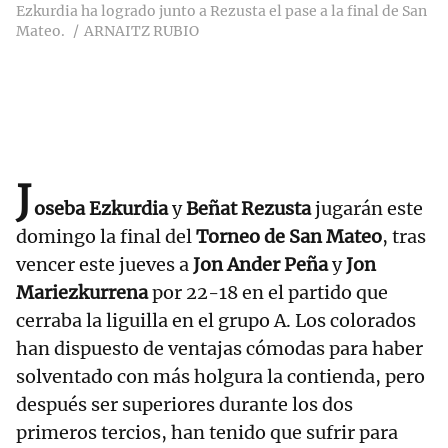
Ezkurdia ha logrado junto a Rezusta el pase a la final de San
Mateo.
ARNAITZ RUBIO
J
oseba Ezkurdia
y
Beñat Rezusta
jugarán este
domingo la final del
Torneo de San Mateo
, tras
vencer este jueves a
Jon Ander Peña
y
Jon
Mariezkurrena
por 22-18 en el partido que
cerraba la liguilla en el grupo A. Los colorados
han dispuesto de ventajas cómodas para haber
solventado con más holgura la contienda, pero
después ser superiores durante los dos
primeros tercios, han tenido que sufrir para