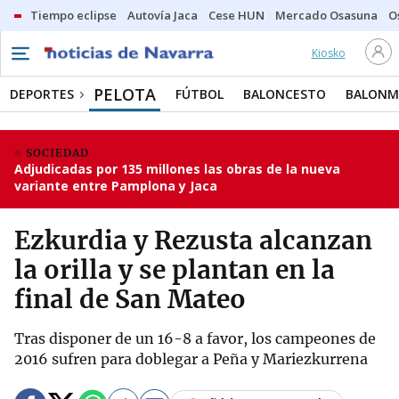
Tiempo eclipse
Autovía Jaca
Cese HUN
Mercado Osasuna
O
Kiosko
PELOTA
DEPORTES
FÚTBOL
BALONCESTO
BALON
SOCIEDAD
Adjudicadas por 135 millones las obras de la nueva
variante entre Pamplona y Jaca
Ezkurdia y Rezusta alcanzan
la orilla y se plantan en la
final de San Mateo
Tras disponer de un 16-8 a favor, los campeones de
2016 sufren para doblegar a Peña y Mariezkurrena