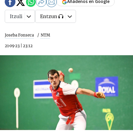
Añádenos en Google
Itzuli
Entzun
Joseba Fonseca
NTM
21·09·23
|
23:12