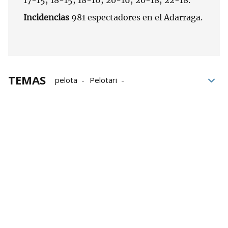
17-15; 18-15; 18-16; 20-16; 20-18; 22-18.
Incidencias
981 espectadores en el Adarraga.
TEMAS
pelota
Pelotari
Torneo de San Mateo
Joseba Ezkurdia
Beñat Rezusta
Jon Ander Peña
Jon Mariezkurrena