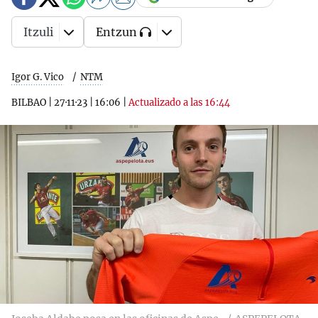
Itzuli
Entzun
Igor G. Vico
NTM
BILBAO
|
27·11·23
|
16:06
|
Actualizado a las 16:44