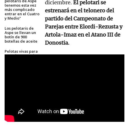
pelotaris de Aspe
diciembre.
El pelotari se
tenemos esta vez
más complicado
estrenará en el telonero del
entrar en el Cuatro
partido del Campeonato de
y Medio"
Parejas entre Elordi-Rezusta y
Los pelotaris de
Aspe se llevan un
Artola-Imaz en el Atano III de
botín de 900
botellas de aceite
Donostia.
Pelotas vivas para
que Altuna y Peio
Etxeberria se
lancen al ataque