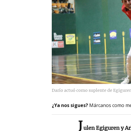
Darío actuó como suplente de Egiguren
¿Ya nos sigues?
Márcanos como me
J
ulen Egiguren y A