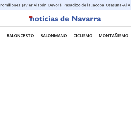
uromillones
Javier Aizpún
Devoré
Pasadizo de la Jacoba
Osasuna-Al A
L
BALONCESTO
BALONMANO
CICLISMO
MONTAÑISMO