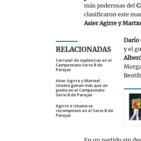
más poderosas del
C
clasificaron este ma
Asier Agirre y Martxe
Darío
RELACIONADAS
y el g
Alberd
Carrusel de suplencias en el
Campeonato Serie B de
Morgae
Parejas
Beotib
Asier Agirre y Martxel
Iztueta ganan más que un
punto en el Campeonato
Serie B de Parejas
Agirre e Iztueta se
recomponen en el Serie B de
Parejas
En un partido sin de