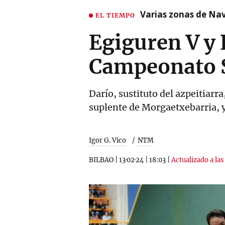
Varias zonas de Nav
EL TIEMPO
Egiguren V y 
Campeonato S
Darío, sustituto del azpeitiarr
suplente de Morgaetxebarria, y
Igor G. Vico
NTM
BILBAO
|
13·02·24
|
18:03
|
Actualizado a las