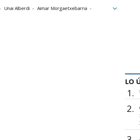
Unai Alberdi
Aimar Morgaetxebarria
Azpeitia
LO 
1
2
3