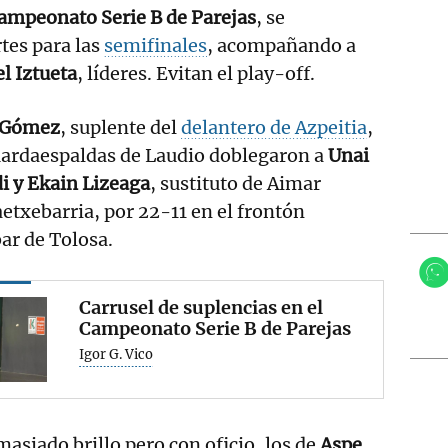
ampeonato Serie B de Parejas
, se
rtes para las
semifinales
, acompañando a
l Iztueta
, líderes. Evitan el play-off.
 Gómez
, suplente del
delantero de Azpeitia
,
uardaespaldas de Laudio doblegaron a
Unai
i y Ekain Lizeaga
, sustituto de Aimar
txebarria, por 22-11 en el frontón
ar de Tolosa.
Carrusel de suplencias en el
Campeonato Serie B de Parejas
Igor G. Vico
masiado brillo pero con oficio, los de
Aspe