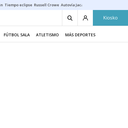
in
Tiempo eclipse
Russell Crowe
Autovía Jaca
Ronald Araújo
Prohibic
Kiosko
FÚTBOL SALA
ATLETISMO
MÁS DEPORTES