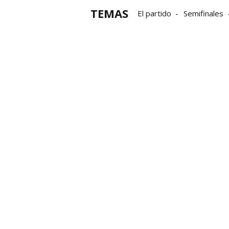
TEMAS
El partido
Semifinales
Grupo Noticias
Parejas