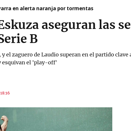
arra en alerta naranja por tormentas
Eskuza aseguran las se
erie B
a, y el zaguero de Laudio superan en el partido clave
 esquivan el 'play-off'
 18:16