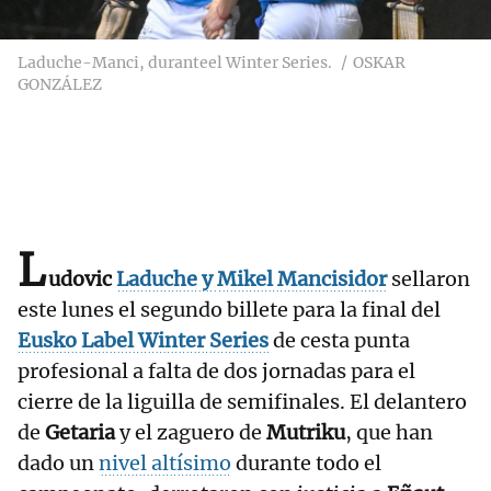
Laduche-Manci, duranteel Winter Series.
OSKAR
GONZÁLEZ
L
udovic
Laduche
y
Mikel Mancisidor
sellaron
este lunes el segundo billete para la final del
Eusko Label Winter Series
de cesta punta
profesional a falta de dos jornadas para el
cierre de la liguilla de semifinales. El delantero
de
Getaria
y el zaguero de
Mutriku
, que han
dado un
nivel altísimo
durante todo el