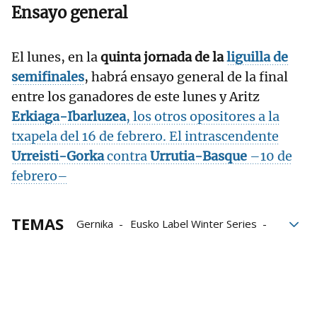
Ensayo general
El lunes, en la
quinta jornada de la
liguilla de
semifinales
, habrá ensayo general de la final
entre los ganadores de este lunes y Aritz
Erkiaga-Ibarluzea
, los otros opositores a la
txapela del 16 de febrero. El intrascendente
Urreisti-Gorka
contra
Urrutia-Basque
–10 de
febrero–
TEMAS
Gernika
Eusko Label Winter Series
Eraman! Jai Alai
Ludovic Laduche
Mikel Mancisidor
Eñaut Urreisti
Gorka Sorozabal