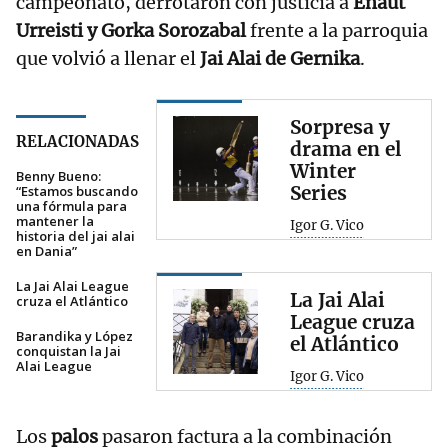
campeonato, derrotaron con justicia a
Eñaut
Urreisti y Gorka Sorozabal
frente a la parroquia
que volvió a llenar el
Jai Alai de Gernika
.
Sorpresa y
RELACIONADAS
drama en el
Winter
Benny Bueno:
Series
“Estamos buscando
una fórmula para
mantener la
Igor G. Vico
historia del jai alai
en Dania”
La Jai Alai League
La Jai Alai
cruza el Atlántico
League cruza
Barandika y López
el Atlántico
conquistan la Jai
Alai League
Igor G. Vico
Los
palos
pasaron factura a la combinación