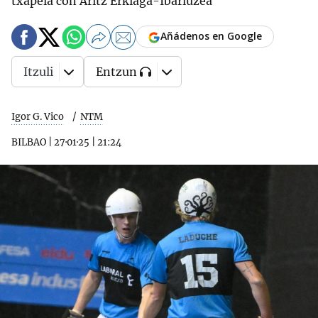
txapela con Aritz Erkiaga-Ibarluzea
Añádenos en Google
Itzuli
Entzun
Igor G. Vico
NTM
BILBAO
|
27·01·25
|
21:24