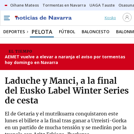
Oihane Mateos
Tormentas en Navarra
UAGA Tauste
Osasuna
Kiosko
PELOTA
DEPORTES
FÚTBOL
BALONCESTO
BALON
EL TIEMPO
AEMET vuelve a elevar a naranja el aviso por tormentas
hoy domingo en Navarra
Laduche y Manci, a la final
del Eusko Label Winter Series
de cesta
El de Getaria y el mutrikuarra conquistaron este
lunes el billete a la final tras ganar a Urreisti-Gorka
en un partido de mucha tensión y se medirán por la