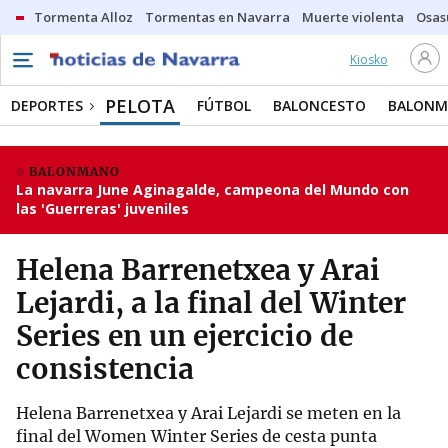
Tormenta Alloz
Tormentas en Navarra
Muerte violenta
Osas
Kiosko
PELOTA
DEPORTES
FÚTBOL
BALONCESTO
BALON
BALONMANO
La navarra June Aginagalde, campeona del Mundo con
las 'Guerreras' juveniles
Helena Barrenetxea y Arai
Lejardi, a la final del Winter
Series en un ejercicio de
consistencia
Helena Barrenetxea y Arai Lejardi se meten en la
final del Women Winter Series de cesta punta