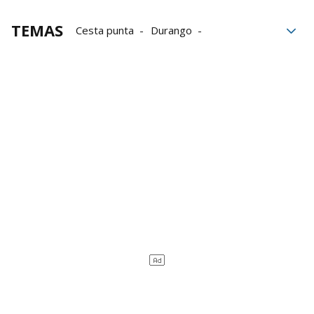
TEMAS
Cesta punta
Durango
Aritz Erkiaga
Arai Lejardi
Helena Barrenetxea
Women Winter Series
Maite Ortiz de Mendibil
Frida Watkins
Eraman! Jai Alai