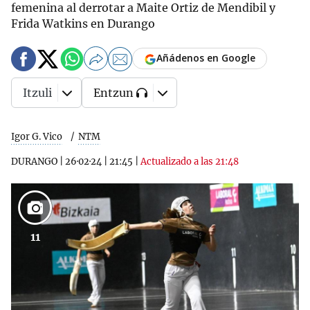
femenina al derrotar a Maite Ortiz de Mendibil y
Frida Watkins en Durango
Añádenos en Google
Itzuli
Entzun
Igor G. Vico
NTM
DURANGO
|
26·02·24
|
21:45
|
Actualizado a las 21:48
11