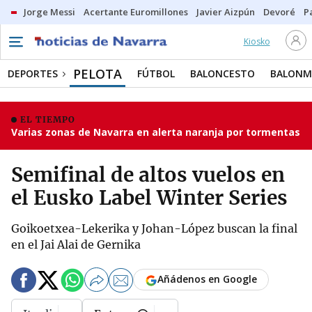
Jorge Messi
Acertante Euromillones
Javier Aizpún
Devoré
P
Kiosko
PELOTA
DEPORTES
FÚTBOL
BALONCESTO
BALON
EL TIEMPO
Varias zonas de Navarra en alerta naranja por tormentas
Semifinal de altos vuelos en
el Eusko Label Winter Series
Goikoetxea-Lekerika y Johan-López buscan la final
en el Jai Alai de Gernika
Añádenos en Google