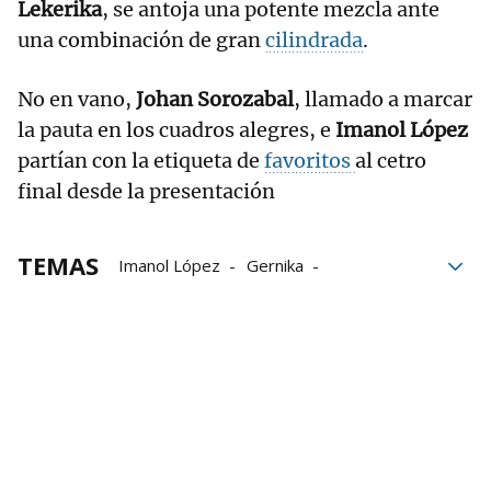
Lekerika
, se antoja una potente mezcla ante
una combinación de gran
cilindrada
.
No en vano,
Johan Sorozabal
, llamado a marcar
la pauta en los cuadros alegres, e
Imanol López
partían con la etiqueta de
favoritos
al cetro
final desde la presentación
TEMAS
Imanol López
Gernika
Iñaki Osa Goikoetxea
Eusko Label Winter Series
Eraman! Jai Alai
Johan Sorozabal
Unai Lekerika