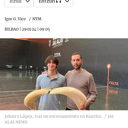
Itzuli
Entzun
Igor G. Vico
NTM
BILBAO
|
29·01·24
|
09:05
Johan y López, tras un entrenamiento en Biarritz.
JAI
ALAI NEWS