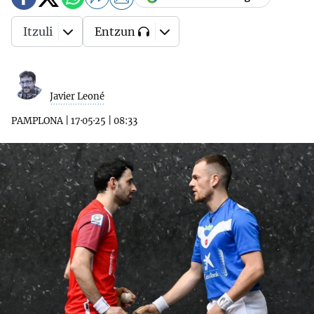
Itzuli
Entzun
Javier Leoné
PAMPLONA
|
17·05·25
|
08:33