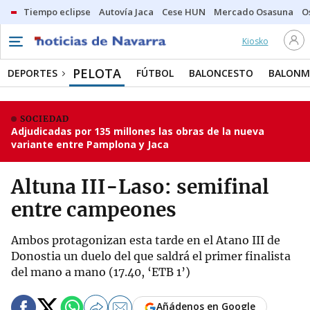
Tiempo eclipse
Autovía Jaca
Cese HUN
Mercado Osasuna
O
Kiosko
PELOTA
DEPORTES
FÚTBOL
BALONCESTO
BALON
SOCIEDAD
Adjudicadas por 135 millones las obras de la nueva
variante entre Pamplona y Jaca
Altuna III-Laso: semifinal
entre campeones
Ambos protagonizan esta tarde en el Atano III de
Donostia un duelo del que saldrá el primer finalista
del mano a mano (17.40, ‘ETB 1’)
Añádenos en Google