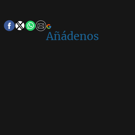
Añádenos
en
Google