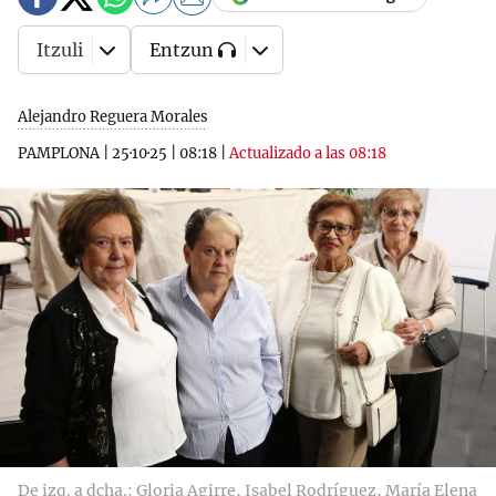
Itzuli
Entzun
Alejandro Reguera Morales
PAMPLONA
|
25·10·25
|
08:18
|
Actualizado a las 08:18
De izq. a dcha.: Gloria Agirre, Isabel Rodríguez, María Elena