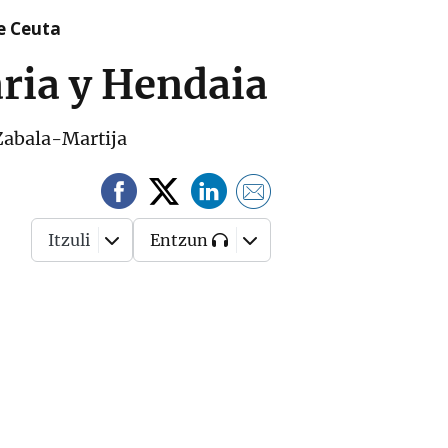
re Ceuta
aria y Hendaia
 Zabala-Martija
Itzuli
Entzun