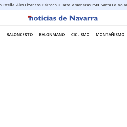
o Estella
Álex Lizancos
Párroco Huarte
Amenazas PSN
Santa Fe
Vola
L
BALONCESTO
BALONMANO
CICLISMO
MONTAÑISMO