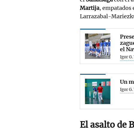
Martija
, empatados e
Larrazabal-Mariezku
Prese
zague
el Na
Igor G.
Un me
Igor G.
El asalto de
B