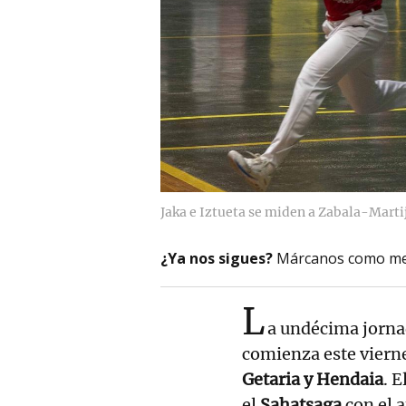
Jaka e Iztueta se miden a Zabala-Marti
¿Ya nos sigues?
Márcanos como me
L
a undécima jorna
comienza este vierne
Getaria y Hendaia
. E
el
Sahatsaga
con el 