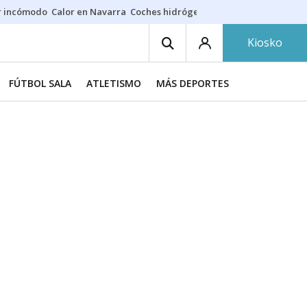
r incómodo
Calor en Navarra
Coches hidrógeno
Alerta en EE.UU.
Kiosko
FÚTBOL SALA
ATLETISMO
MÁS DEPORTES