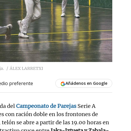
ja.
ÁLEX LARRETXI
dio preferente
Añádenos en Google
da del
Campeonato
de
Parejas
Serie A
s con ración doble en los frontones de
l telón se abre a partir de las 19.00 horas en
atractivo cruce entre
Jaka-Iztueta y Zabala-