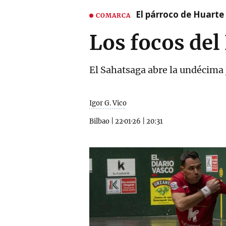
El párroco de Huarte 
COMARCA
Los focos del
El Sahatsaga abre la undécima 
Igor G. Vico
Bilbao
|
22·01·26
|
20:31