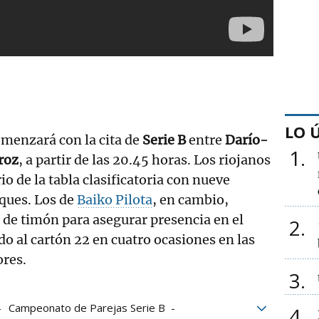
LO 
omenzará con la cita de
Serie B
entre
Darío-
1
roz
, a partir de las 20.45 horas. Los riojanos
rio de la tabla clasificatoria con nueve
oques. Los de
Baiko Pilota
, en cambio,
de timón para asegurar presencia en el
2
do al cartón 22 en cuatro ocasiones en las
ores.
3
Campeonato de Parejas Serie B
4