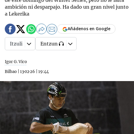
de este domingo del Winter Series, pero no le falta
ambición ni desparpajo. Ha dado un gran nivel junto
a Lekerika
Añádenos en Google
Itzuli
Entzun
Igor G. Vico
Bilbao
|
13·02·26
|
19:44