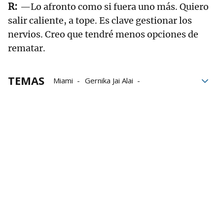
—Lo afronto como si fuera uno más. Quiero
salir caliente, a tope. Es clave gestionar los
nervios. Creo que tendré menos opciones de
rematar.
TEMAS
Miami
Gernika Jai Alai
Eraman! Jai Alai
Jai Alai League
Alex Goitiandia
Alex Goitia
Thibault Basque
Johan Sorozabal
Unai Lekerika