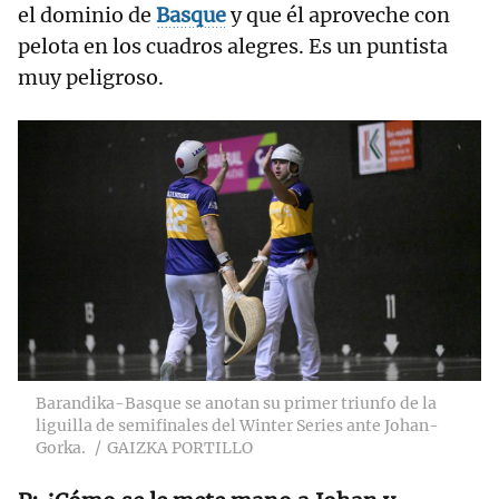
el dominio de
Basque
y que él aproveche con
pelota en los cuadros alegres. Es un puntista
muy peligroso.
Barandika-Basque se anotan su primer triunfo de la
liguilla de semifinales del Winter Series ante Johan-
Gorka.
GAIZKA PORTILLO