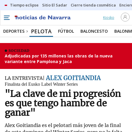
Tiempo eclipse
Sitio El Sadar
Cierre tienda cosmética
Encier
Kiosko
PELOTA
DEPORTES
FÚTBOL
BALONCESTO
BALON
SOCIEDAD
Adjudicadas por 135 millones las obras de la nueva
variante entre Pamplona y Jaca
ALEX GOITIANDIA
LA ENTREVISTA
Finalista del Eusko Label Winter Series
"La clave de mi progresión
es que tengo hambre de
ganar"
Alex Goitiandia es el pelotari más joven de la final