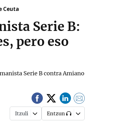
re Ceuta
ista Serie B:
es, pero eso
nomanista Serie B contra Amiano
Itzuli
Entzun