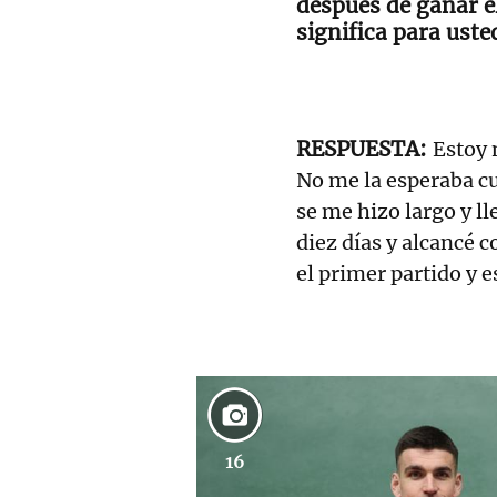
después de ganar e
significa para usted
Estoy 
No me la esperaba c
se me hizo largo y l
diez días y alcancé c
el primer partido y e
16