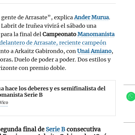
 gente de Arrasate”, explica
Ander
Murua
.
 Labrit de Iruñea vivirá el sábado una
ara la final del
Campeonato
Manomanista
l delantero de Arrasate, reciente campeón
nto a Arkaitz Gabirondo, con
Unai
Amiano
,
horas
.
Duelo de poder a poder. Dos estilos y
rizonte con premio doble.
 hace los deberes y es semifinalista del
manista Serie B
 Vico
segunda final de
Serie B
consecutiva