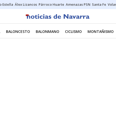
o Estella
Álex Lizancos
Párroco Huarte
Amenazas PSN
Santa Fe
Vola
L
BALONCESTO
BALONMANO
CICLISMO
MONTAÑISMO