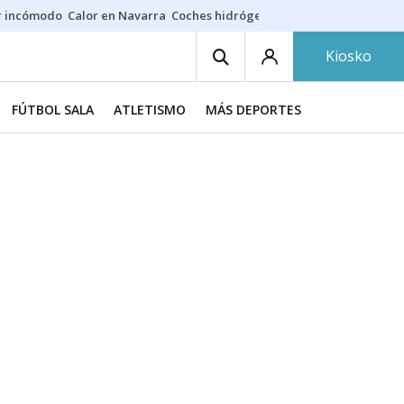
r incómodo
Calor en Navarra
Coches hidrógeno
Alerta en EE.UU.
Kiosko
FÚTBOL SALA
ATLETISMO
MÁS DEPORTES