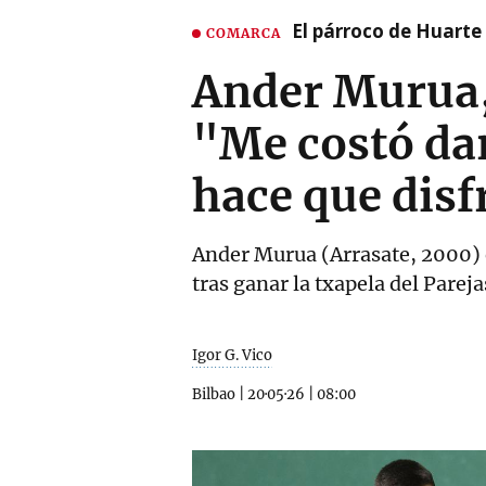
El párroco de Huarte 
COMARCA
Ander Murua, 
"Me costó dar
hace que disf
Ander Murua (Arrasate, 2000) e
tras ganar la txapela del Pareja
Igor G. Vico
Bilbao
|
20·05·26
|
08:00