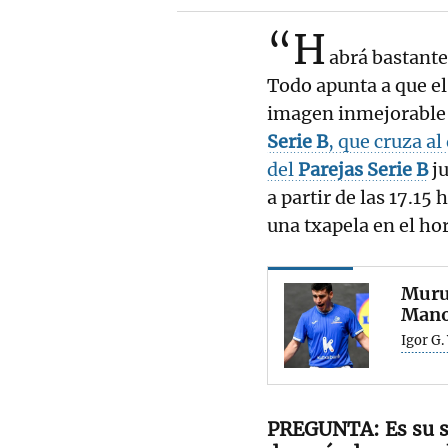
“H
abrá bastante
Todo apunta a que el
imagen inmejorable p
Serie B
, que cruza a
del
Parejas Serie B
ju
a partir de las 17.15 
una txapela en el ho
Murua
Mano
Igor G.
Es su 