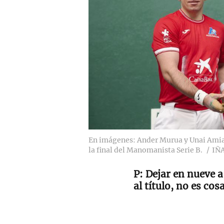
En imágenes: Ander Murua y Unai Amian
la final del Manomanista Serie B.
IÑ
Dejar en nueve a 
al título, no es co