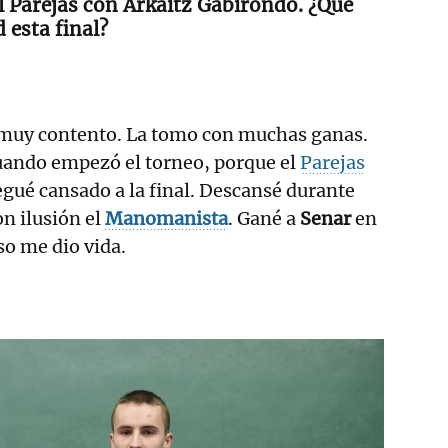
l Parejas con Arkaitz Gabirondo. ¿Qué
 esta final?
muy contento. La tomo con muchas ganas.
uando empezó el torneo, porque el
Parejas
legué cansado a la final. Descansé durante
on ilusión el
Manomanista
. Gané a
Senar
en
so me dio vida.