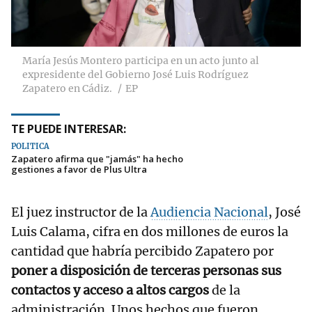
María Jesús Montero participa en un acto junto al
expresidente del Gobierno José Luis Rodríguez
Zapatero en Cádiz.
EP
TE PUEDE INTERESAR:
POLÍTICA
Zapatero afirma que "jamás" ha hecho
gestiones a favor de Plus Ultra
El juez instructor de la
Audiencia Nacional
, José
Luis Calama, cifra en dos millones de euros la
cantidad que habría percibido Zapatero por
poner a disposición de terceras personas sus
contactos y acceso a altos cargos
de la
administración. Unos hechos que fueron