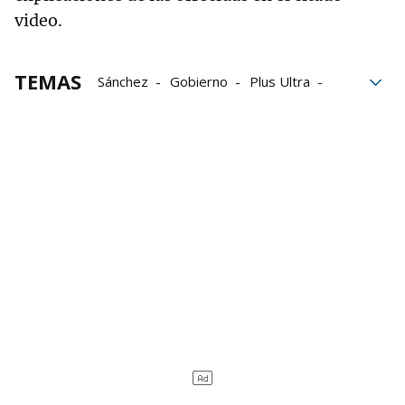
video.
TEMAS
Sánchez
Gobierno
Plus Ultra
PP
Justicia
ejecutivo
Audiencia Nacional
José Luis Rodríguez Zapatero