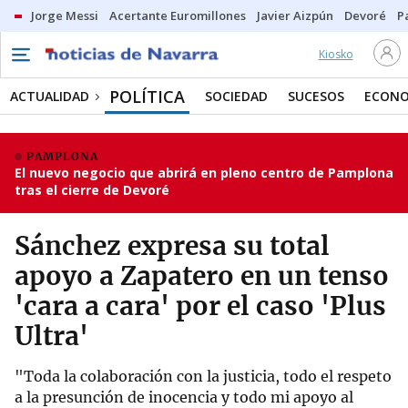
Jorge Messi
Acertante Euromillones
Javier Aizpún
Devoré
P
Kiosko
POLÍTICA
ACTUALIDAD
SOCIEDAD
SUCESOS
ECONO
PAMPLONA
El nuevo negocio que abrirá en pleno centro de Pamplona
tras el cierre de Devoré
Sánchez expresa su total
apoyo a Zapatero en un tenso
'cara a cara' por el caso 'Plus
Ultra'
"Toda la colaboración con la justicia, todo el respeto
a la presunción de inocencia y todo mi apoyo al