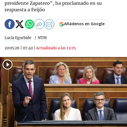
presidente Zapatero", ha proclamado en su
respuesta a Feijóo
Añádenos en Google
Lucía Egurbide
NTM
20·05·26
|
07:40
|
Actualizado a las 13:05