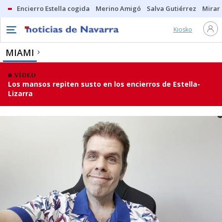
Encierro Estella cogida
Merino Amigó
Salva Gutiérrez
Mirar 
Kiosko
MIAMI
VÍDEO
Los mansos repiten susto en los encierros de Estella-
Lizarra