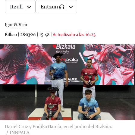
Itzuli
Entzun
Igor G. Vico
Bilbao
|
28·03·26
|
15:48
|
Actualizado a las 16:23
Dariel Cruz y Endika García, en el podio del Bizkaia.
INNPALA