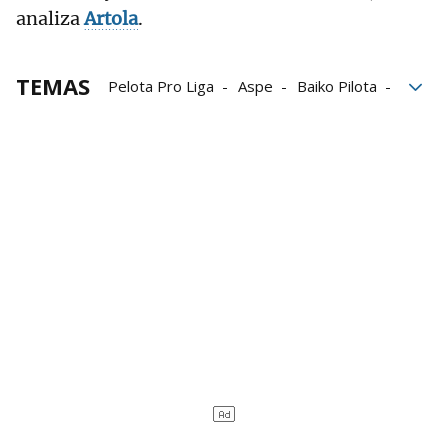
analiza
Artola
.
TEMAS
Pelota Pro Liga
Aspe
Baiko Pilota
Manomanista
Iñaki Artola
Unai Laso