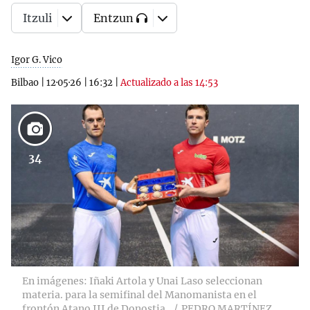
Itzuli
Entzun
Igor G. Vico
Bilbao
|
12·05·26
|
16:32
|
Actualizado a las 14:53
34
En imágenes: Iñaki Artola y Unai Laso seleccionan
materia. para la semifinal del Manomanista en el
frontón Atano III de Donostia.
PEDRO MARTÍNEZ