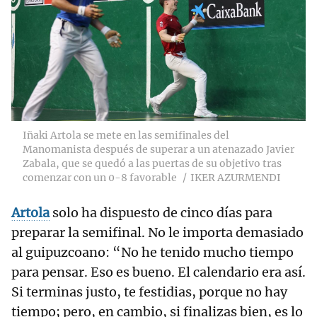
Iñaki Artola se mete en las semifinales del
Manomanista después de superar a un atenazado Javier
Zabala, que se quedó a las puertas de su objetivo tras
comenzar con un 0-8 favorable
IKER AZURMENDI
Artola
solo ha dispuesto de cinco días para
preparar la semifinal. No le importa demasiado
al guipuzcoano: “No he tenido mucho tiempo
para pensar. Eso es bueno. El calendario era así.
Si terminas justo, te festidias, porque no hay
tiempo; pero, en cambio, si finalizas bien, es lo