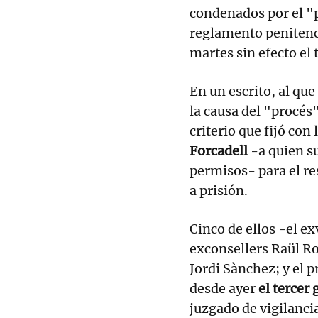
condenados por el "p
reglamento penitenci
martes sin efecto el 
En un escrito, al que
la causa del "procés"
criterio que fijó con
Forcadell
-a quien s
permisos- para el re
a prisión.
Cinco de ellos -el ex
exconsellers Raül Ro
Jordi Sànchez; y el 
desde ayer
el tercer
juzgado de vigilanci