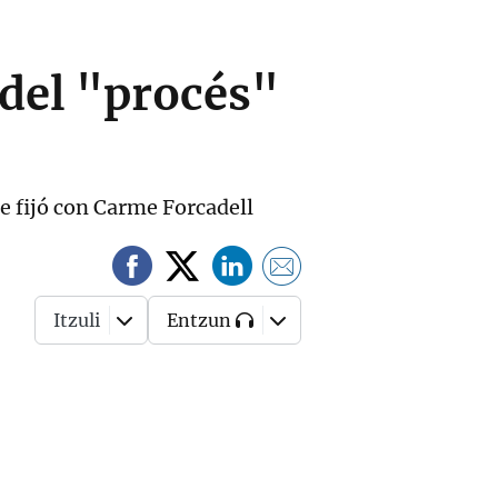
 del "procés"
ue fijó con Carme Forcadell
Itzuli
Entzun