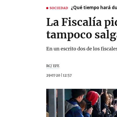
¿Qué tiempo hará dur
SOCIEDAD
La Fiscalía p
tampoco salg
En un escrito dos de los fiscale
RC/ EFE
29·07·20
|
12:57