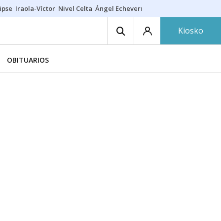
ipse
Iraola-Víctor
Nivel Celta
Ángel Echeverría
Obituario Ángel
Kiosko
OBITUARIOS