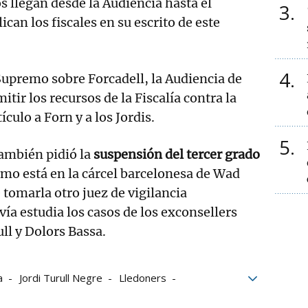
s llegan desde la Audiencia hasta el
3
can los fiscales en su escrito de este
4
 Supremo sobre Forcadell, la Audiencia de
tir los recursos de la Fiscalía contra la
ículo a Forn y a los Jordis.
5
también pidió la
suspensión del tercer grado
mo está en la cárcel barcelonesa de Wad
 tomarla otro juez de vigilancia
vía estudia los casos de los exconsellers
ull y Dolors Bassa.
a
Jordi Turull Negre
Lledoners
Procés
Raül Romeva
Tribunal Supremo