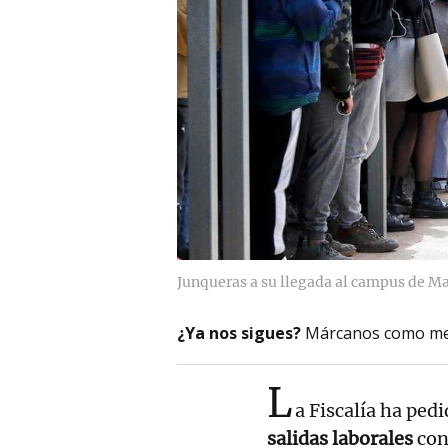
Junqueras a su llegada al campus de Ma
¿Ya nos sigues?
Márcanos como me
L
a Fiscalía ha ped
salidas laborales
con