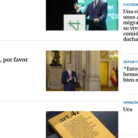
SOCIED
Una c
unos 
migra
su vi
comid
ducha
 por favor
DEPORT
“Esto
hemos
bien 
OPINIÓ
Ura