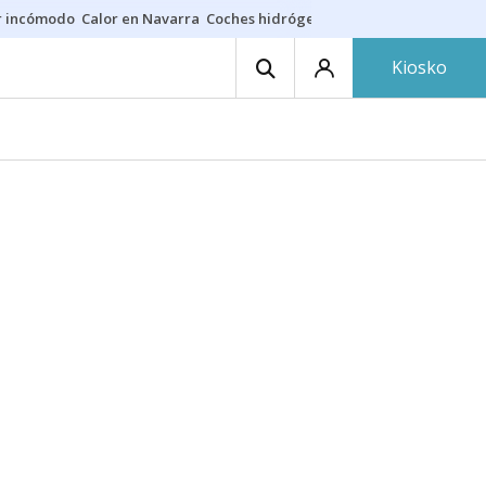
r incómodo
Calor en Navarra
Coches hidrógeno
Alerta en EE.UU.
Kiosko