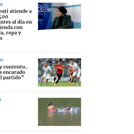
AD
eutí atiende a
400
ntes al día en
vienda con
a, ropa y
s
ES
y contento,
 encarado
el partido”
N