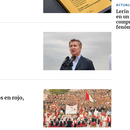
ACTUAL
Lerín
en un
compr
fenóm
s en rojo,