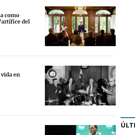
ea como
artífice del
 vida en
ÚLT