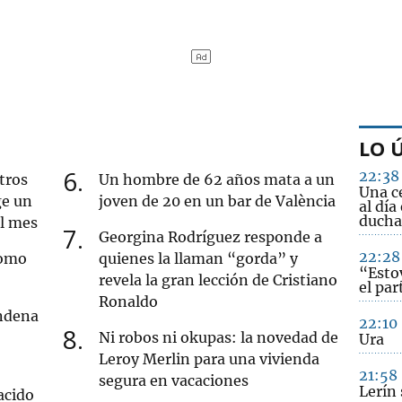
LO 
6
22:38
tros
Un hombre de 62 años mata a un
Una c
ge un
joven de 20 en un bar de València
al día
ducha
al mes
7
Georgina Rodríguez responde a
22:28
como
quienes la llaman “gorda” y
“Esto
revela la gran lección de Cristiano
el par
Ronaldo
ndena
22:10
8
Ni robos ni okupas: la novedad de
Ura
Leroy Merlin para una vivienda
21:58
segura en vacaciones
Lerín 
acido