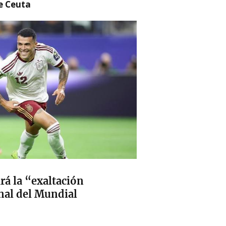
re Ceuta
á la “exaltación
inal del Mundial