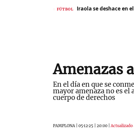
Iraola se deshace en e
FÚTBOL
Amenazas a 
En el día en que se conm
mayor amenaza no es el an
cuerpo de derechos
PAMPLONA
|
05·12·25
|
20:00
|
Actualizado 