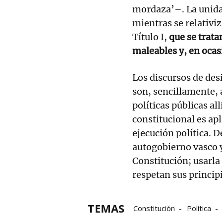
mordaza’–. La unidad
mientras se relativi
Título I,
que se trata
maleables y, en ocas
Los discursos de des
son, sencillamente, 
políticas públicas al
constitucional es ap
ejecución política. D
autogobierno vasco y
Constitución; usarla
respetan sus principi
TEMAS
Constitución
Política