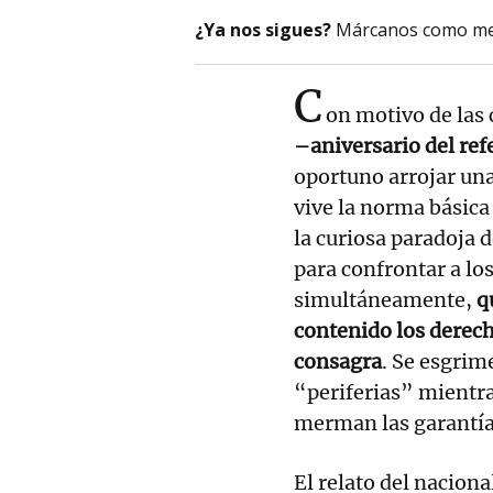
¿Ya nos sigues?
Márcanos como me
C
on motivo de las 
–aniversario del re
oportuno arrojar un
vive la norma básica 
la curiosa paradoja 
para confrontar a lo
simultáneamente,
q
contenido los derech
consagra
. Se esgrim
“periferias” mientra
merman las garantías
El relato del nacion