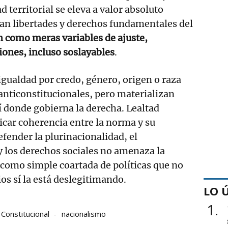
 territorial se eleva a valor absoluto
zan libertades y derechos fundamentales del
n como meras variables de ajuste,
iones, incluso soslayables
.
igualdad por credo, género, origen o raza
anticonstitucionales, pero materializan
lí donde gobierna la derecha. Lealtad
licar coherencia entre la norma y su
efender la plurinacionalidad, el
 los derechos sociales no amenaza la
 como simple coartada de políticas que no
os sí la está deslegitimando.
LO 
1
Constitucional
nacionalismo