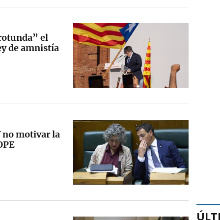
rotunda” el
ley de amnistía
 no motivar la
 OPE
ÚLT