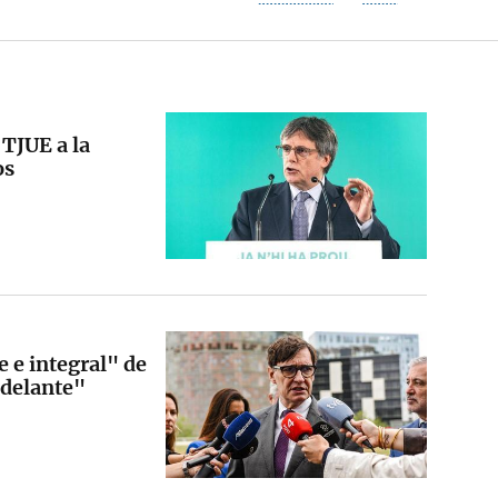
 TJUE a la
os
te e integral" de
adelante"