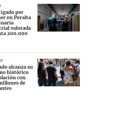
S
tigado por
er en Peralta
naria
rial valorada
sta 200.000
AD
ado alcanza su
o histórico
blación con
millones de
antes