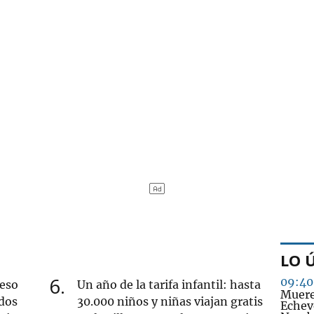
LO 
6
09:40
ueso
Un año de la tarifa infantil: hasta
Muere
dos
30.000 niños y niñas viajan gratis
Echeve