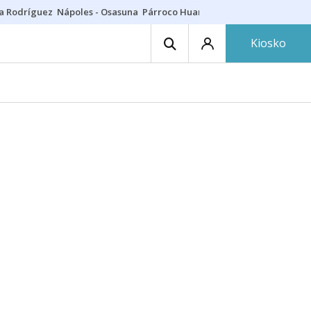
a Rodríguez
Nápoles - Osasuna
Párroco Huarte
Niños villavesa
Conci
Kiosko