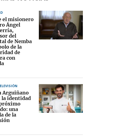
AD
 el misionero
ro Ángel
erría,
sor del
tal de Nemba
olo de la
aridad de
ra con
da
TELEVISIÓN
a Arguiñano
 la identidad
 próximo
ado: una
la de la
sión