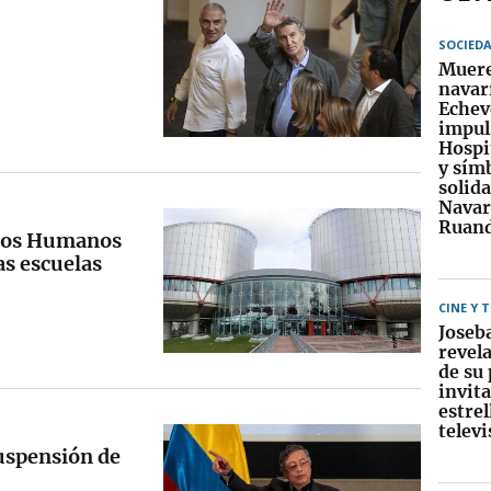
SOCIED
Muere
navar
Echev
impul
Hospi
y símb
solid
Navar
Ruan
chos Humanos
as escuelas
CINE Y 
Joseb
revela
de su
invit
estrel
televi
uspensión de