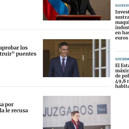
SUCESO
Inves
sustra
maqui
indust
en ha
euros
aprobar los
truir" puentes
SOCIED
El Est
máxim
de po
49,8 
habit
sa por
la le recusa