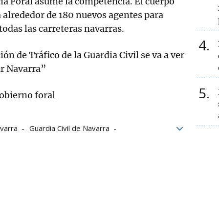
icía Foral asume la competencia. El cuerpo
 alrededor de 180 nuevos agentes para
todas las carreteras navarras.
4
ón de Tráfico de la Guardia Civil se va a ver
r Navarra”
5
obierno foral
varra
Guardia Civil de Navarra
al