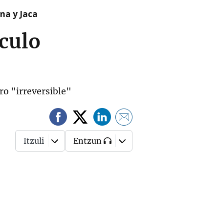
na y Jaca
lculo
ro "irreversible"
Itzuli
Entzun