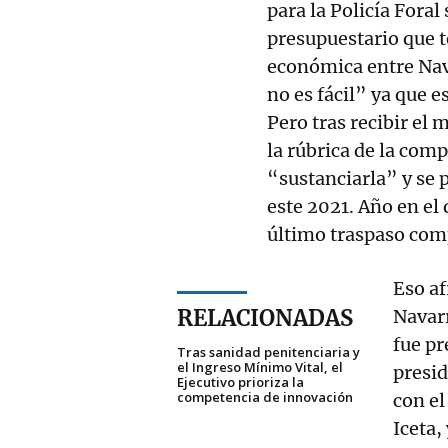
para la Policía Foral 
presupuestario que t
económica entre Nava
no es fácil” ya que
Pero tras recibir el
la rúbrica de la com
“sustanciarla” y se 
este 2021. Año en el 
último traspaso com
Eso af
RELACIONADAS
Navarr
fue pr
Tras sanidad penitenciaria y
el Ingreso Mínimo Vital, el
presid
Ejecutivo prioriza la
competencia de innovación
con el
Iceta,