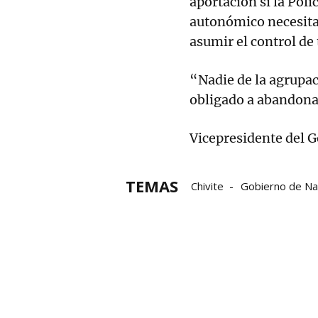
aportación si la Pol
autonómico necesita
asumir el control de 
“Nadie de la agrupaci
obligado a abandona
Vicepresidente del G
TEMAS
Chivite
Gobierno de Na
Miquel Iceta
Policía For