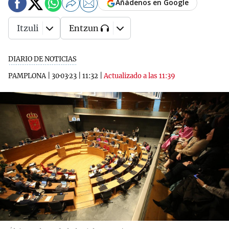
Añádenos en Google
Itzuli
Entzun
DIARIO DE NOTICIAS
PAMPLONA
|
30·03·23
|
11:32
|
Actualizado a las 11:39