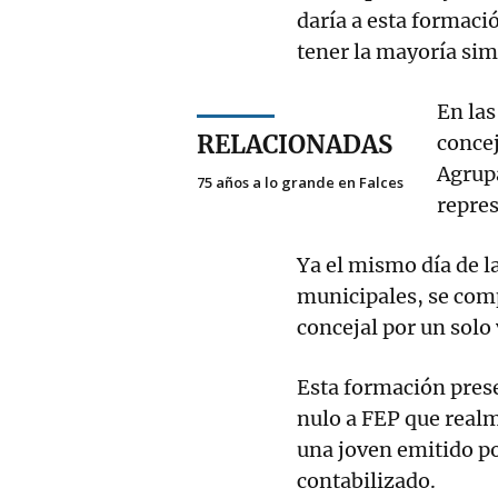
daría a esta formac
tener la mayoría sim
En las
RELACIONADAS
concej
Agrupa
75 años a lo grande en Falces
repre
Ya el mismo día de l
municipales, se com
concejal por un solo
Esta formación pres
nulo a FEP que realm
una joven emitido po
contabilizado.