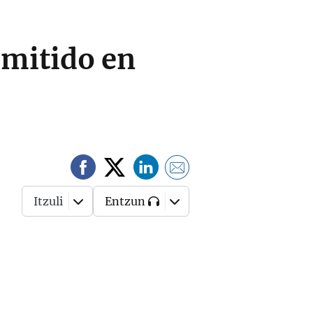
emitido en
Itzuli
Entzun