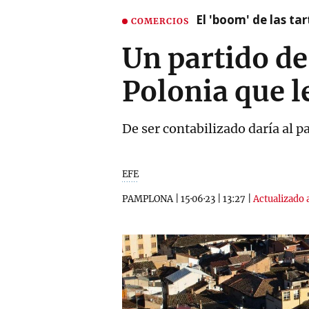
El 'boom' de las t
COMERCIOS
Un partido de
Polonia que l
De ser contabilizado daría al p
EFE
PAMPLONA
|
15·06·23
|
13:27
|
Actualizado a