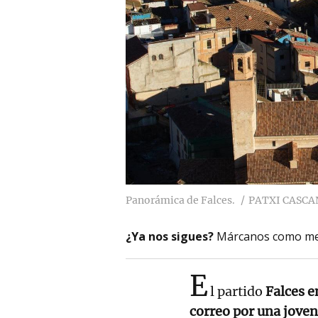
Panorámica de Falces.
PATXI CASCA
¿Ya nos sigues?
Márcanos como me
E
l partido
Falces e
correo por una joven