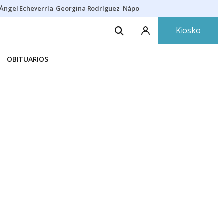
Ángel Echeverría
Georgina Rodríguez
Nápoles - Osasuna
Insultos rac
Kiosko
OBITUARIOS