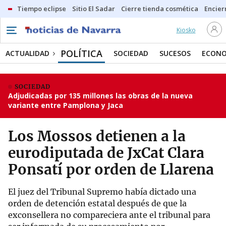
Tiempo eclipse
Sitio El Sadar
Cierre tienda cosmética
Encier
Kiosko
POLÍTICA
ACTUALIDAD
SOCIEDAD
SUCESOS
ECONO
SOCIEDAD
Adjudicadas por 135 millones las obras de la nueva
variante entre Pamplona y Jaca
Los Mossos detienen a la
eurodiputada de JxCat Clara
Ponsatí por orden de Llarena
El juez del Tribunal Supremo había dictado una
orden de detención estatal después de que la
exconsellera no compareciera ante el tribunal para