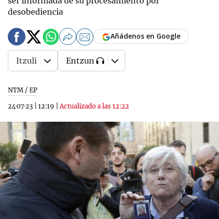
ser informada de su procesamiento por
desobediencia
Añádenos en Google
Itzuli
Entzun
NTM / EP
24·07·23
|
12:19
|
Actualizado a las 12:22