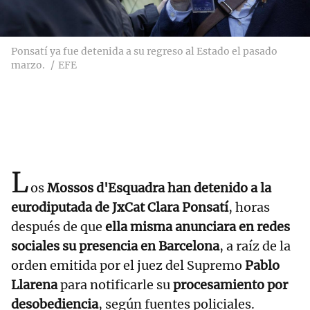
Ponsatí ya fue detenida a su regreso al Estado el pasado
marzo.
EFE
L
os
Mossos d'Esquadra han detenido a la
eurodiputada de JxCat Clara Ponsatí
, horas
después de que
ella misma anunciara en redes
sociales su presencia en Barcelona
, a raíz de la
orden emitida por el juez del Supremo
Pablo
Llarena
para notificarle su
procesamiento por
desobediencia
, según fuentes policiales.