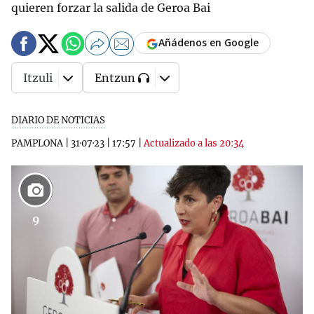
quieren forzar la salida de Geroa Bai
Añádenos en Google
Itzuli
Entzun
DIARIO DE NOTICIAS
PAMPLONA
|
31·07·23
|
17:57
|
Actualizado a las 20:34
9