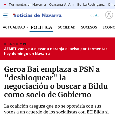
Tormentas en Navarra
Osasuna-Al Ain
Gorka Rodríguez
Oih
Kiosko
POLÍTICA
ACTUALIDAD
SOCIEDAD
SUCESOS
ECONO
EL TIEMPO
AEMET vuelve a elevar a naranja el aviso por tormentas
hoy domingo en Navarra
Geroa Bai emplaza a PSN a
"desbloquear" la
negociación o buscar a Bildu
como socio de Gobierno
La coalición asegura que no se opondría con sus
votos a un acuerdo de los socialistas con EH Bildu si