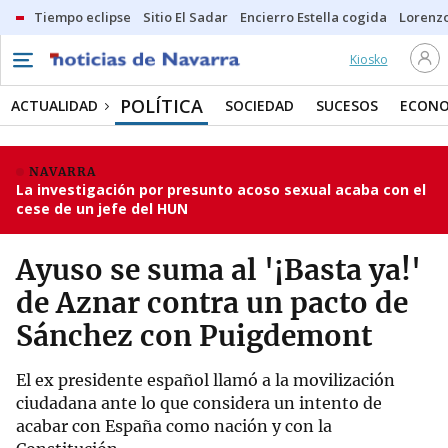
Tiempo eclipse
Sitio El Sadar
Encierro Estella cogida
Lorenzo
Kiosko
POLÍTICA
ACTUALIDAD
SOCIEDAD
SUCESOS
ECONO
NAVARRA
La investigación por presunto acoso sexual acaba con el
cese de un jefe del HUN
Ayuso se suma al '¡Basta ya!'
de Aznar contra un pacto de
Sánchez con Puigdemont
El ex presidente español llamó a la movilización
ciudadana ante lo que considera un intento de
acabar con España como nación y con la