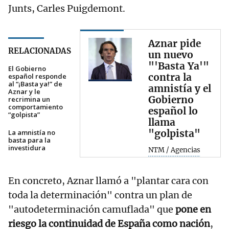
Junts, Carles Puigdemont.
Aznar pide
RELACIONADAS
un nuevo
"'Basta Ya'"
El Gobierno
contra la
español responde
al “¡Basta ya!” de
amnistía y el
Aznar y le
Gobierno
recrimina un
comportamiento
español lo
“golpista”
llama
"golpista"
La amnistía no
basta para la
investidura
NTM / Agencias
En concreto, Aznar llamó a "plantar cara con
toda la determinación" contra un plan de
"autodeterminación camuflada" que
pone en
riesgo la continuidad de España como nación
,