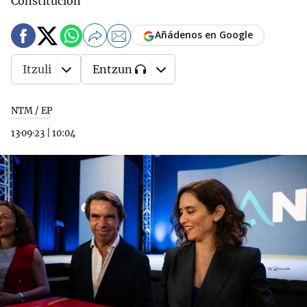
Constitución
Añádenos en Google
Itzuli
Entzun
NTM / EP
13·09·23
|
10:04