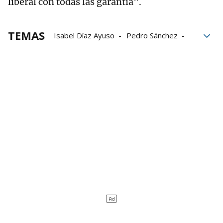
liberal con todas las garantía".
TEMAS
Isabel Díaz Ayuso
Pedro Sánchez
Carles Puigdemont
Autodeterminación
Junts per Catalunya
ley de amnistía