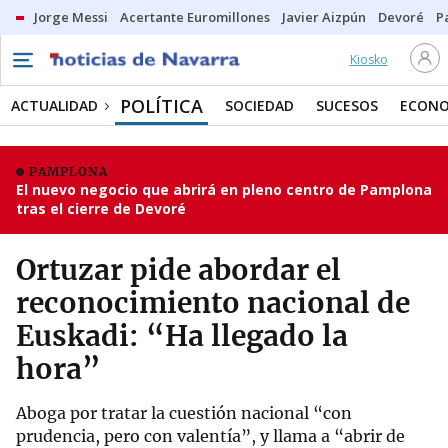
Jorge Messi
Acertante Euromillones
Javier Aizpún
Devoré
P
Kiosko
POLÍTICA
ACTUALIDAD
SOCIEDAD
SUCESOS
ECONO
PAMPLONA
El nuevo negocio que abrirá en pleno centro de Pamplona
tras el cierre de Devoré
Ortuzar pide abordar el
reconocimiento nacional de
Euskadi: “Ha llegado la
hora”
Aboga por tratar la cuestión nacional “con
prudencia, pero con valentía”, y llama a “abrir de