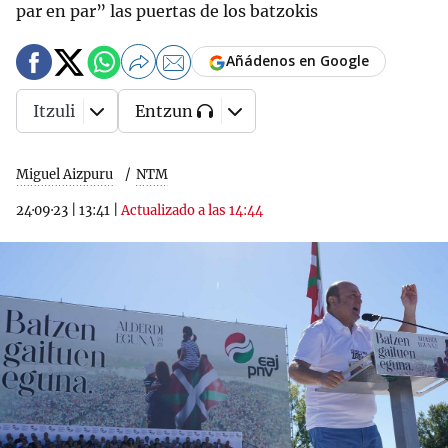
par en par” las puertas de los batzokis
Añádenos en Google
Itzuli
Entzun
Miguel Aizpuru
NTM
24·09·23
|
13:41
|
Actualizado a las 14:44