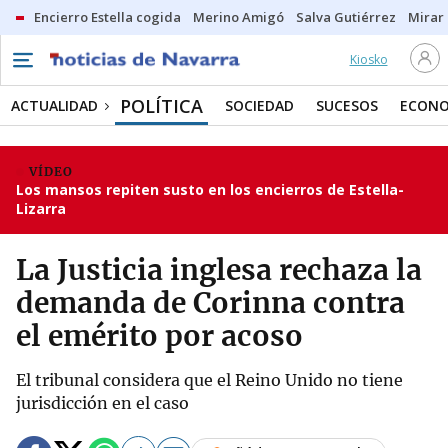
Encierro Estella cogida
Merino Amigó
Salva Gutiérrez
Mirar 
Kiosko
POLÍTICA
ACTUALIDAD
SOCIEDAD
SUCESOS
ECONO
VÍDEO
Los mansos repiten susto en los encierros de Estella-
Lizarra
La Justicia inglesa rechaza la
demanda de Corinna contra
el emérito por acoso
El tribunal considera que el Reino Unido no tiene
jurisdicción en el caso