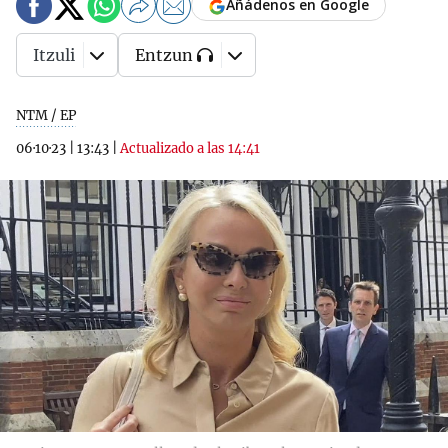
Añádenos en Google
Itzuli
Entzun
NTM / EP
06·10·23
|
13:43
|
Actualizado a las 14:41