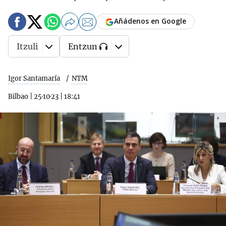
Añádenos en Google
Itzuli
Entzun
Igor Santamaría
NTM
Bilbao
|
25·10·23
|
18:41