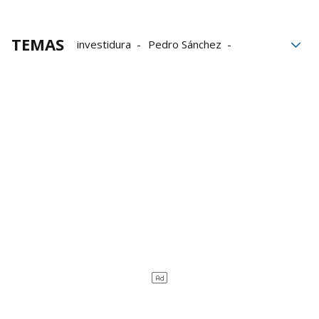
TEMAS
investidura
Pedro Sánchez
Investidura de Pedro Sánchez
Congreso
Congreso de los diputados