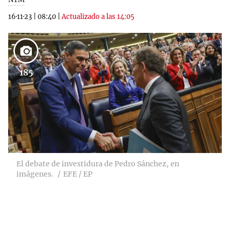
16·11·23
|
08:40
|
Actualizado a las 14:05
185
El debate de investidura de Pedro Sánchez, en
imágenes.
EFE / EP