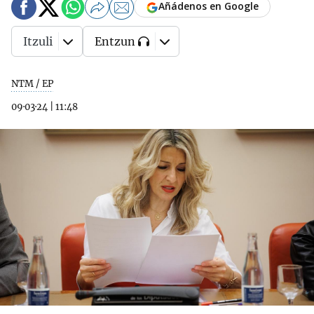
Añádenos en Google
Itzuli
Entzun
NTM / EP
09·03·24
|
11:48