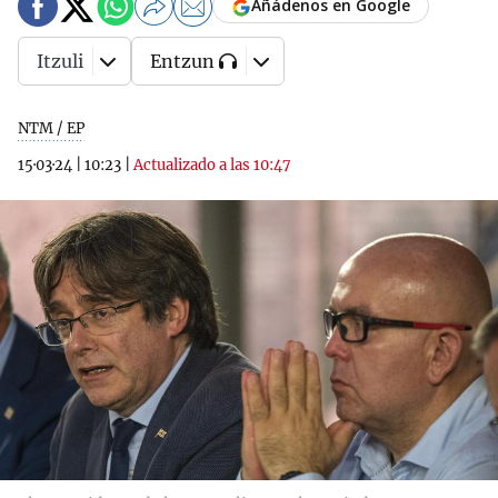
Añádenos en Google
Itzuli
Entzun
NTM / EP
15·03·24
|
10:23
|
Actualizado a las 10:47