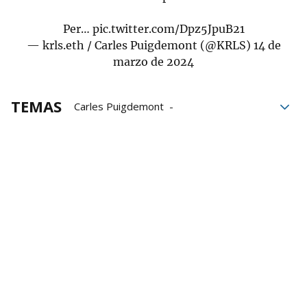
Per…
pic.twitter.com/Dpz5JpuB21
— krls.eth / Carles Puigdemont (@KRLS)
14 de
marzo de 2024
TEMAS
Carles Puigdemont
Expresidente de la Generalitat
Cataluña
Gonzalo Boye