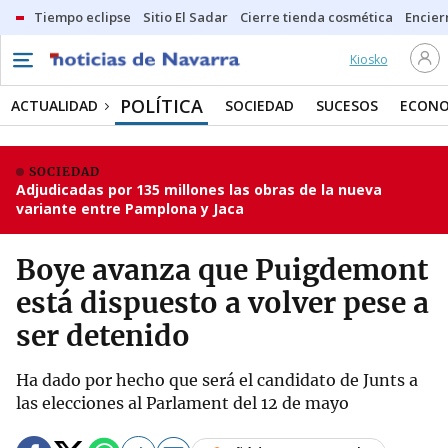
Tiempo eclipse
Sitio El Sadar
Cierre tienda cosmética
Encier
Kiosko
POLÍTICA
ACTUALIDAD
SOCIEDAD
SUCESOS
ECONO
SOCIEDAD
Adjudicadas por 135 millones las obras de la nueva
variante entre Pamplona y Jaca
Boye avanza que Puigdemont
está dispuesto a volver pese a
ser detenido
Ha dado por hecho que será el candidato de Junts a
las elecciones al Parlament del 12 de mayo