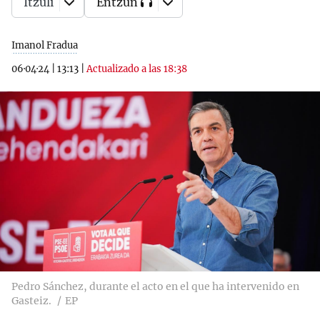
Itzuli
Entzun
Imanol Fradua
06·04·24
|
13:13
|
Actualizado a las 18:38
Pedro Sánchez, durante el acto en el que ha intervenido en
Gasteiz.
EP