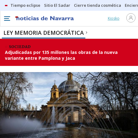
Tiempo eclipse
Sitio El Sadar
Cierre tienda cosmética
Encier
Kiosko
LEY MEMORIA DEMOCRÁTICA
SOCIEDAD
Adjudicadas por 135 millones las obras de la nueva
variante entre Pamplona y Jaca