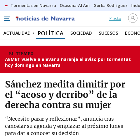
Tormentas en Navarra
Osasuna-Al Ain
Gorka Rodríguez
Indu
Kiosko
POLÍTICA
ACTUALIDAD
SOCIEDAD
SUCESOS
ECONO
EL TIEMPO
AEMET vuelve a elevar a naranja el aviso por tormentas
hoy domingo en Navarra
Sánchez medita dimitir por
el “acoso y derribo” de la
derecha contra su mujer
“Necesito parar y reflexionar”, anuncia tras
cancelar su agenda y emplazar al próximo lunes
para dar a conocer su decisión