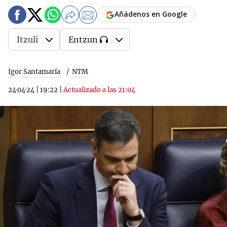
Añádenos en Google
Itzuli
Entzun
Igor Santamaría
NTM
24·04·24
|
19:22
|
Actualizado a las 21:04