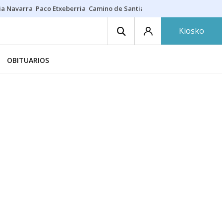
ia Navarra
Paco Etxeberria
Camino de Santiago
Eclipse solar en Nav
Kiosko
OBITUARIOS