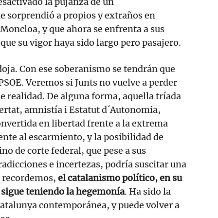
sactivado la pujanza de un
 sorprendió a propios y extraños en
 Moncloa, y que ahora se enfrenta a sus
 que su vigor haya sido largo pero pasajero.
doja. Con ese soberanismo se tendrán que
 PSOE. Veremos si Junts no vuelve a perder
de realidad. De alguna forma, aquella tríada
bertat, amnistía i Estatut d´Autonomia,
nvertida en libertad frente a la extrema
nte al escarmiento, y la posibilidad de
no de corte federal, que pese a sus
dicciones e incertezas, podría suscitar una
e recordemos,
el catalanismo político, en su
 sigue teniendo la hegemonía
. Ha sido la
Catalunya contemporánea, y puede volver a