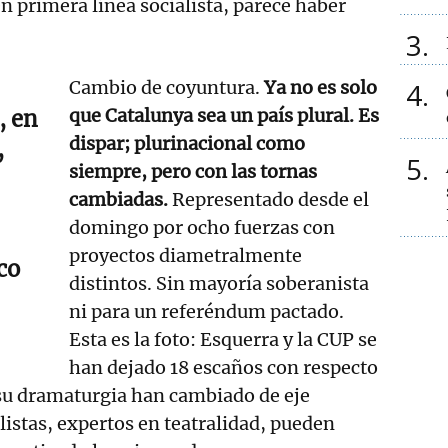
 primera línea socialista, parece haber
3
Cambio de coyuntura.
Ya no es solo
4
que Catalunya sea un país plural. Es
, en
dispar; plurinacional como
,
5
siempre, pero con las tornas
cambiadas.
Representado desde el
domingo por ocho fuerzas con
proyectos diametralmente
co
distintos. Sin mayoría soberanista
ni para un referéndum pactado.
Esta es la foto: Esquerra y la CUP se
han dejado 18 escaños con respecto
y su dramaturgia han cambiado de eje
alistas, expertos en teatralidad, pueden