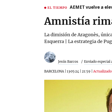
AEMET vuelve a ele
EL TIEMPO
Amnistía rim
La dimisión de Aragonès, única
Esquerra | La estrategia de Pu
Jesús Barcos
Enviado especial 
BARCELONA
|
13·05·24
|
21:59
|
Actualizado