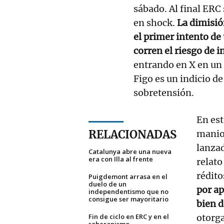
sábado. Al final ER
en shock.
La dimisió
el primer intento de
corren el riesgo de i
entrando en X en un 
Figo es un indicio d
sobretensión.
En est
RELACIONADAS
manio
lanzad
Catalunya abre una nueva
era con Illa al frente
relato
rédit
Puigdemont arrasa en el
duelo de un
por ap
independentismo que no
consigue ser mayoritario
bien 
Fin de ciclo en ERC y en el
otorga
soberanismo