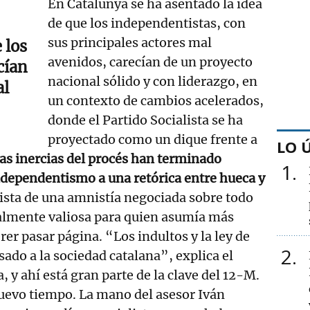
En Catalunya se ha asentado la idea
de que los independentistas, con
sus principales actores mal
 los
avenidos, carecían de un proyecto
cían
nacional sólido y con liderazgo, en
al
un contexto de cambios acelerados,
donde el Partido Socialista se ha
proyectado como un dique frente a
LO 
as inercias del procés han terminado
1
ndependentismo a una retórica entre hueca y
uista de una amnistía negociada sobre todo
ralmente valiosa para quien asumía más
rer pasar página. “Los indultos y la ley de
2
ado a la sociedad catalana”, explica el
a, y ahí está gran parte de la clave del 12-M.
nuevo tiempo. La mano del asesor Iván