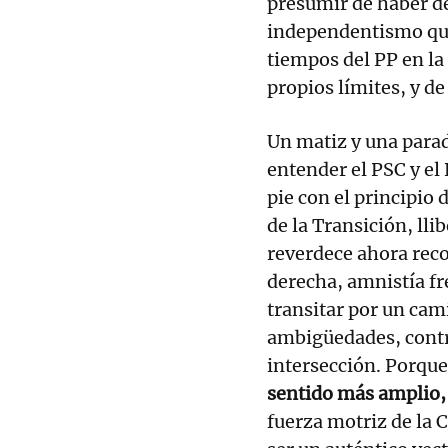
presumir de haber de
independentismo que
tiempos del PP en la
propios límites, y de
Un matiz y una para
entender el PSC y el
pie con el principio 
de la Transición, lli
reverdece ahora reco
derecha, amnistía fre
transitar por un cami
ambigüedades, contra
intersección. Porqu
sentido más amplio,
fuerza motriz de la 