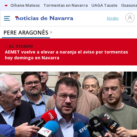
Oihane Mateos
Tormentas en Navarra
UAGA Tauste
Osasuna
Kiosko
PERE ARAGONÈS
EL TIEMPO
AEMET vuelve a elevar a naranja el aviso por tormentas
hoy domingo en Navarra