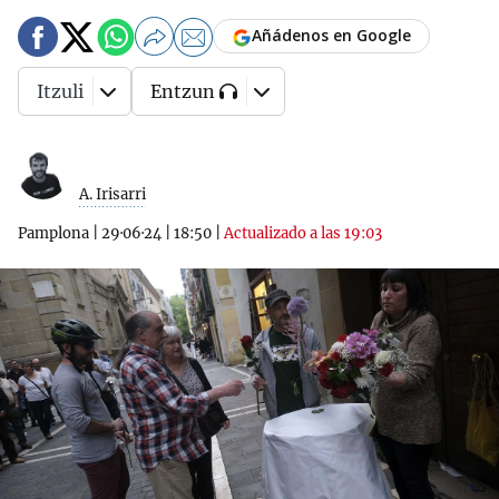
Añádenos en Google
Itzuli
Entzun
A. Irisarri
Pamplona
|
29·06·24
|
18:50
|
Actualizado a las 19:03