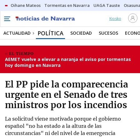
Oihane Mateos
Tormentas en Navarra
UAGA Tauste
Osasuna
Kiosko
POLÍTICA
ACTUALIDAD
SOCIEDAD
SUCESOS
ECONO
EL TIEMPO
AEMET vuelve a elevar a naranja el aviso por tormentas
hoy domingo en Navarra
El PP pide la comparecencia
urgente en el Senado de tres
ministros por los incendios
La solicitud viene motivada porque el gobierno
español "no ha estado a la altura de las
circunstancias" ni del nivel de la emergencia