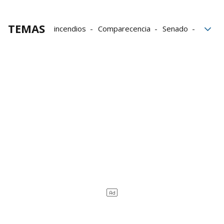
TEMAS
incendios
Comparecencia
Senado
ministros
Gobierno
Gobierno español
Fernando Grande-Marlaska
Margarita Robles
Sara Aagesen
PP