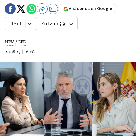
Añádenos en Google
Itzuli
Entzun
NTM / EFE
20·08·25
|
16:08