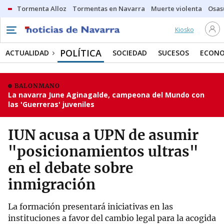
Tormenta Alloz
Tormentas en Navarra
Muerte violenta
Osas
Kiosko
POLÍTICA
ACTUALIDAD
SOCIEDAD
SUCESOS
ECONO
BALONMANO
La navarra June Aginagalde, campeona del Mundo con
las 'Guerreras' juveniles
IUN acusa a UPN de asumir
"posicionamientos ultras"
en el debate sobre
inmigración
La formación presentará iniciativas en las
instituciones a favor del cambio legal para la acogida