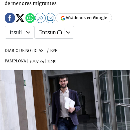
de menores migrantes
Añádenos en Google
Itzuli
Entzun
DIARIO DE NOTICIAS
EFE
PAMPLONA
|
30·07·24
|
11:30