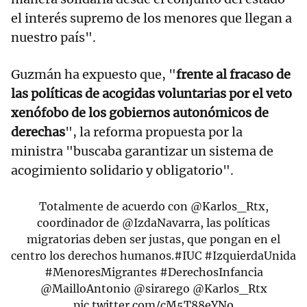
el interés supremo de los menores que llegan a
nuestro país".
Guzmán ha expuesto que, "
frente al fracaso de
las políticas de acogidas voluntarias por el veto
xenófobo de los gobiernos autonómicos de
derechas
", la reforma propuesta por la
ministra "buscaba garantizar un sistema de
acogimiento solidario y obligatorio".
Totalmente de acuerdo con
@Karlos_Rtx
,
coordinador de
@IzdaNavarra
, las políticas
migratorias deben ser justas, que pongan en el
centro los derechos humanos.
#IUC
#IzquierdaUnida
#MenoresMigrantes
#DerechosInfancia
@MailloAntonio
@sirarego
@Karlos_Rtx
pic.twitter.com/cM5T88eYNo