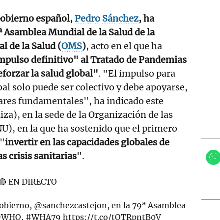
Gobierno español,
Pedro Sánchez
, ha
ª Asamblea Mundial de la Salud de la
 de la Salud (
OMS
)
, acto en el que ha
mpulso definitivo" al Tratado de Pandemias
eforzar la salud global"
. "El impulso para
bal solo puede ser colectivo y debe apoyarse,
lares fundamentales", ha indicado este
za), en la sede de la Organización de las
), en la que ha sostenido que el primero
 "
invertir en las capacidades globales de
s crisis sanitarias
".
🔴 EN DIRECTO
Gobierno,
@sanchezcastejon
, en la 79ª Asamblea
WHO
,
#WHA79
https://t.co/tOTRpntB0V