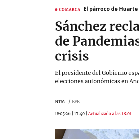
El párroco de Huarte 
COMARCA
Sánchez recla
de Pandemias 
crisis
El presidente del Gobierno espa
elecciones autonómicas en And
NTM
EFE
18·05·26
|
17:40
|
Actualizado a las 18:01