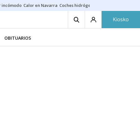
r incómodo
Calor en Navarra
Coches hidrógeno
Alerta en EE.UU.
Kiosko
OBITUARIOS