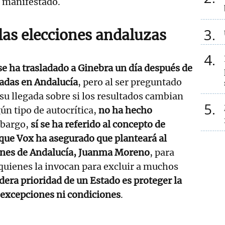
a manifestado.
3
 las elecciones andaluzas
4
 se ha trasladado a Ginebra un día después de
radas en Andalucía
, pero al ser preguntado
 su llegada sobre si los resultados cambian
5
ún tipo de autocrítica,
no ha hecho
mbargo,
sí se ha referido al concepto de
 que Vox ha asegurado que planteará al
ones de Andalucía, Juanma Moreno
, para
 quienes la invocan para excluir a muchos
dera prioridad de un Estado es proteger la
n excepciones ni condiciones
.