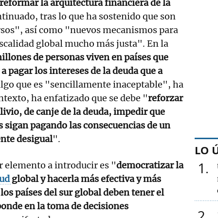
 reformar la arquitectura financiera de la
ntinuado, tras lo que ha sostenido que son
rsos", así como "nuevos mecanismos para
iscalidad global mucho más justa". En la
illones de personas viven en países que
a pagar los intereses de la deuda que a
algo que es "sencillamente inaceptable", ha
ntexto, ha enfatizado que se debe "
reforzar
ivio, de canje de la deuda, impedir que
s sigan pagando las consecuencias de un
nte desigual
".
LO 
1
er elemento a introducir es "
democratizar la
lud
global y hacerla más efectiva y más
"
los países del sur global deben tener el
ponde en la toma de decisiones
2