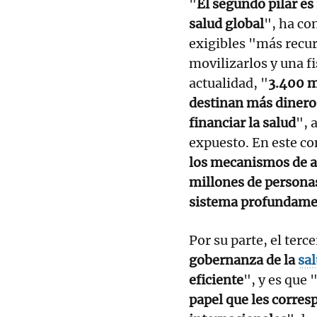
"
El segundo pilar es
salud global
", ha co
exigibles "más recu
movilizarlos y una f
actualidad, "
3.400 m
destinan más dinero 
financiar la salud
", 
expuesto. En este co
los mecanismos de al
millones de persona
sistema profundame
Por su parte, el terc
gobernanza de la
sa
eficiente
", y es que 
papel que les corres