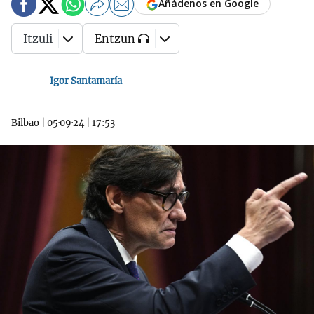
Añádenos en Google
Itzuli
Entzun
Igor Santamaría
Bilbao
|
05·09·24
|
17:53