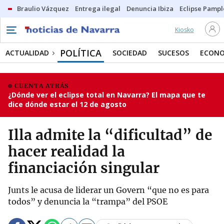
Braulio Vázquez
Entrega ilegal
Denuncia Ibiza
Eclipse Pamp
Kiosko
POLÍTICA
ACTUALIDAD
SOCIEDAD
SUCESOS
ECONO
CUENTA ATRÁS
¿Dónde ver el eclipse total en Navarra? El mapa que te
dice dónde estar el 12 de agosto
Illa admite la “dificultad” de
hacer realidad la
financiación singular
Junts le acusa de liderar un Govern “que no es para
todos” y denuncia la “trampa” del PSOE