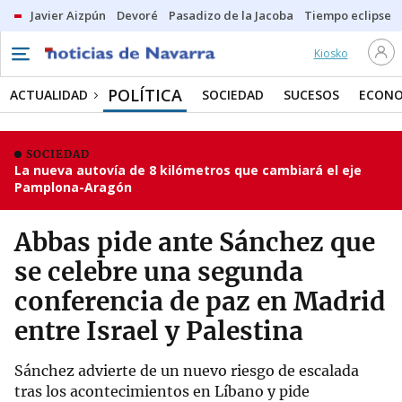
Javier Aizpún
Devoré
Pasadizo de la Jacoba
Tiempo eclipse
Kiosko
POLÍTICA
ACTUALIDAD
SOCIEDAD
SUCESOS
ECONO
SOCIEDAD
La nueva autovía de 8 kilómetros que cambiará el eje
Pamplona-Aragón
Abbas pide ante Sánchez que
se celebre una segunda
conferencia de paz en Madrid
entre Israel y Palestina
Sánchez advierte de un nuevo riesgo de escalada
tras los acontecimientos en Líbano y pide