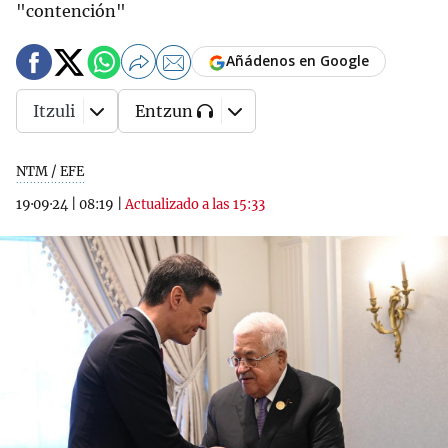
"contención"
Añádenos en Google
Itzuli
Entzun
NTM / EFE
19·09·24
|
08:19
|
Actualizado a las 15:33