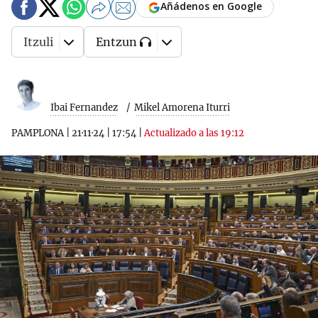
Añádenos en Google
Itzuli
Entzun
Ibai Fernandez
Mikel Amorena Iturri
PAMPLONA
|
21·11·24
|
17:54
|
Actualizado a las 19:12