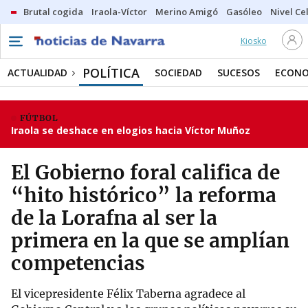
Brutal cogida
Iraola-Víctor
Merino Amigó
Gasóleo
Nivel Ce
Kiosko
POLÍTICA
ACTUALIDAD
SOCIEDAD
SUCESOS
ECONO
FÚTBOL
Iraola se deshace en elogios hacia Víctor Muñoz
El Gobierno foral califica de
“hito histórico” la reforma
de la Lorafna al ser la
primera en la que se amplían
competencias
El vicepresidente Félix Taberna agradece al