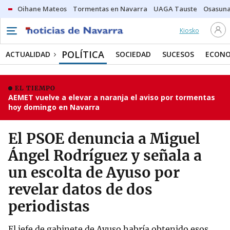
Oihane Mateos
Tormentas en Navarra
UAGA Tauste
Osasuna
Kiosko
POLÍTICA
ACTUALIDAD
SOCIEDAD
SUCESOS
ECONO
EL TIEMPO
AEMET vuelve a elevar a naranja el aviso por tormentas
hoy domingo en Navarra
El PSOE denuncia a Miguel
Ángel Rodríguez y señala a
un escolta de Ayuso por
revelar datos de dos
periodistas
El jefe de gabinete de Ayuso habría obtenido esos