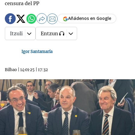
censura del PP
Añádenos en Google
Itzuli
Entzun
Igor Santamaría
Bilbao
|
14·01·25
|
17:32