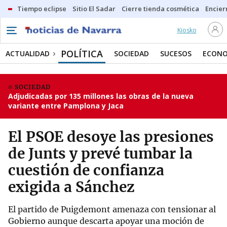
Tiempo eclipse
Sitio El Sadar
Cierre tienda cosmética
Encier
Kiosko
POLÍTICA
ACTUALIDAD
SOCIEDAD
SUCESOS
ECONO
SOCIEDAD
Adjudicadas por 135 millones las obras de la nueva
variante entre Pamplona y Jaca
El PSOE desoye las presiones
de Junts y prevé tumbar la
cuestión de confianza
exigida a Sánchez
El partido de Puigdemont amenaza con tensionar al
Gobierno aunque descarta apoyar una moción de