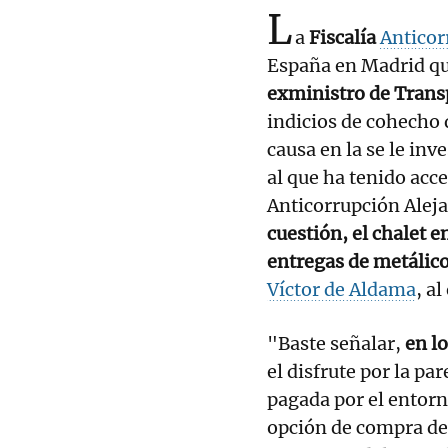
L
a
Fiscalía
Antico
España en Madrid q
exministro de Transp
indicios de cohecho 
causa en la se le inv
al que ha tenido acce
Anticorrupción Alej
cuestión, el chalet e
entregas de metálic
Víctor de Aldama
, a
"Baste señalar,
en lo
el disfrute por la pa
pagada por el entorn
opción de compra de 