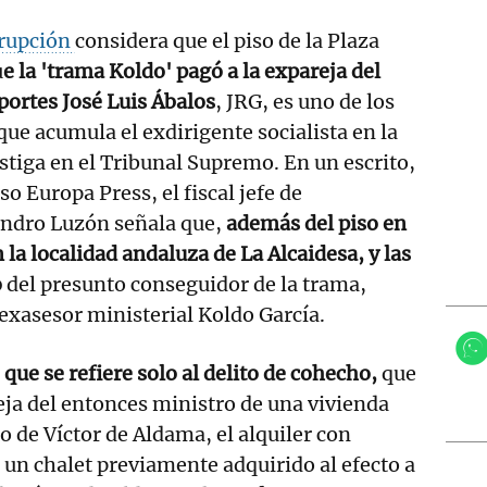
rrupción
considera que el piso de la Plaza
u
e la 'trama Koldo' pagó a la expareja del
ortes José Luis Ábalos
, JRG, es uno de los
que acumula el exdirigente socialista en la
estiga en el Tribunal Supremo. En un escrito,
so Europa Press, el fiscal jefe de
andro Luzón señala que,
además del piso en
n la localidad andaluza de La Alcaidesa, y las
o
del presunto conseguidor de la trama,
l exasesor ministerial Koldo García.
 que se refiere solo al delito de cohecho,
que
reja del entonces ministro de una vivienda
o de Víctor de Aldama, el alquiler con
un chalet previamente adquirido al efecto a