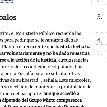
3
balos
rito, el Ministerio Público recuerda los
4
s para pedir que se levantaran dichas
"Plantea el recurrente que
hasta la fecha ha
5
rar voluntariamente y no ha dado muestras
se a la acción de la justicia
, circunstancias
notorio de su condición de diputado, han
a por la Fiscalía para no solicitar otras
ivas de su libertad", señala. Este miércoles,
mó su decisión de mantener la prohibición de
retirada del pasaporte,
aunque accedió a
ra diputado del Grupo Mixto comparezca
 el Supremo o ante el Juzgado Decano de