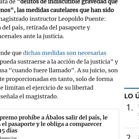
rata de
"delitos de indiscutible gravedad que
enos", las medidas cautelares que han sido
magistrado instructor Leopoldo Puente:
 del país, retirada del pasaporte y
enales ante la justicia.
ende que
dichas medidas son necesarias
ueda sustraerse a la acción de la justicia" y
sa "cuando fuere llamado". A su juicio, son
 proporcionadas en tanto, solo de forma
e limitan el ejercicio de su libertad
LO 
señala el magistrado.
1
premo prohíbe a Ábalos salir del país, le
a el pasaporte y le obliga a comparecer
15 días
2
Agencias